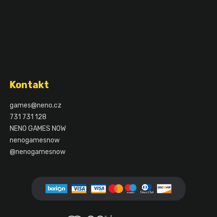
Z
á
Kontakt
p
a
games
@
neno.cz
t
731 731 128
í
NENO GAMES NOW
nenogamesnow
@nenogamesnow