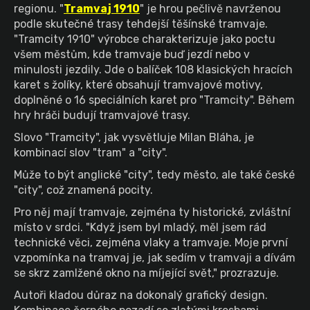
regionu. "
Tramvaj 1910
" je hrou pečlivě navrženou
a
podle skutečné trasy tehdejší těšínské tramvaje.
j
"Tramcity 1910" výrobce charakterizuje jako poctu
í
všem městům, kde tramvaje buď jezdí nebo v
t
minulosti jezdily. Jde o balíček 108 klasických hracích
karet s žolíky, které obsahují tramvajové motivy,
?
doplněné o 16 speciálních karet pro "Tramcity". Během
hry hráči budují tramvajové trasy.
Slovo "Tramcity", jak vysvětluje Milan Bláha, je
kombinací slov "tram" a "city".
HLEDAT
Může to být anglické "city", tedy město, ale také české
"city", což znamená pocity.
Pro něj mají tramvaje, zejména ty historické, zvláštní
místo v srdci. "Když jsem byl mladý, měl jsem rád
technické věci, zejména vlaky a tramvaje. Moje první
vzpomínka na tramvaj je, jak sedím v tramvaji a dívám
se skrz zamlžené okno na míjející svět," prozrazuje.
Autoři kladou důraz na dokonalý grafický design.