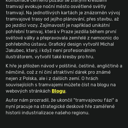
Kombinace černého pozadí se zlatými kresbami
tramvají evokuje noční město osvětlené světly
tramvají. Na jednotlivých kartách je znázorněn vývoj
tramvajové trasy od jejího plánování, přes stavbu, až
po jezdící vozy. Zajímavostí je například unikátní
pohřební tramvaj, která v Praze jezdila během první
světové války a přepravovala zemřelé z nemocnic do
pohřebního ústavu. Grafický design vytvořil Michal
Jakubec, který, i když není profesionálním
ilustrátorem, vytvořil také kresby pro hru.
K hře je přiložen návod v polštině, češtině, angličtině a
němčině, což z ní činí atraktivní dárek pro známé
nejen z Polska, ale i z dalších zemí. O hrách
souvisejících s tramvajemi můžete číst na blogu na
webových stránkách
Blogu
.
Autor nám prozradil, že ukončil "tramvajovou fázi" a
nyní pracuje na strategické deskové hře zaměřené
historii industrializace našeho regionu.