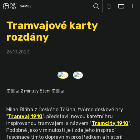
K
Přejít
M
Přihlášení
na
o
Hledat
Nákup
obsah
Zpět
Zpět
š
Tramvajové karty
košík
í
C
rozdány
k
o
p
25.10.2023
o
t
ř
e
b
🧑🏼‍💻 2 minuty čtení 🧑🏼‍💻
u
j
Milan Bláha z Českého Těšína, tvůrce deskové hry
e
"
Tramvaj 1910
", představil novou karetní hru
t
inspirovanou tramvajemi s názvem "
Tramcity 1910
".
Podobně jako v minulosti je i zde jeho inspirací
e
fascinace tímto dopravním prostředkem a historií
n