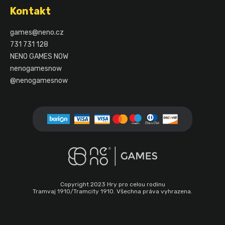
á
Kontakt
p
a
games
@
neno.cz
t
731 731 128
í
NENO GAMES NOW
nenogamesnow
@nenogamesnow
Copyright 2023 Hry pro celou rodinu
Tramvaj 1910/Tramcity 1910. Všechna práva vyhrazena.