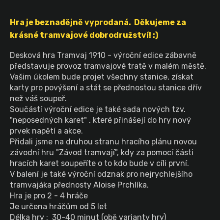
Hra je beznadějně vyprodaná. Děkujeme za
krásné tramvajové dobrodružství! :)
Desková hra Tramvaj 1910 - výroční edice zábavně
představuje provoz tramvajové tratě v malém městě.
Vašim úkolem bude projet všechny stanice, získat
karty pro povýšení a stát se přednostou stanice
dřív
než váš soupeř.
Součástí výroční edice je také sada nových tzv.
"neposedných karet" , které přinášejí do hry nový
prvek napětí a akce.
Přidali jsme na druhou stranu hracího plánu novou
závodní hru "Závod tramvají", kdy za pomocí části
hracích karet soupeříte o to kdo bude v cíli první.
V balení je také výroční odznak pro nejrychlejšího
tramvajáka přednosty Aloise Prchlíka.
Hra je pro 2 - 4 hráče
Je určena hráčům od 5 let
Délka hry : 30-40 minut (obě varianty hry)