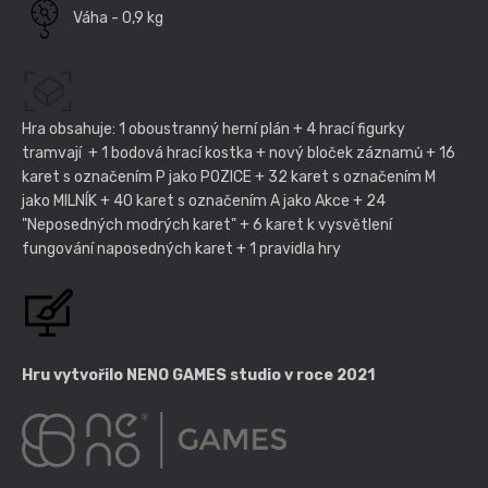
Váha - 0,9 kg
Hra obsahuje: 1 oboustranný herní plán + 4 hrací figurky
tramvají + 1 bodová hrací kostka + nový bloček záznamů + 16
karet s označením P jako POZICE + 32 karet s označením M
jako MILNÍK + 40 karet s označením A jako Akce + 24
"Neposedných modrých karet" + 6 karet k vysvětlení
fungování naposedných karet + 1 pravidla hry
Hru vytvořilo NENO GAMES studio v roce 2021