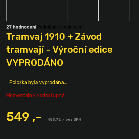
a
j
í
Průměrné
27 hodnocení
Podrobnosti hodnocení
t
hodnocení
Tramvaj 1910 + Závod
?
produktu
je
tramvají - Výroční edice
5,0
z
VYPRODÁNO
5
hvězdiček.
HLEDAT
Položka byla vyprodána…
Momentálně nedostupné
549 ,-
Měrná
cena:
453,72 ,- bez DPH