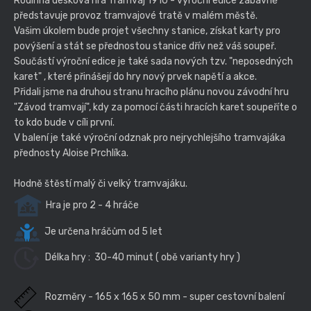
Rodinná desková hra Tramvaj 1910 - výroční edice zábavně
představuje provoz tramvajové tratě v malém městě.
Vašim úkolem bude projet všechny stanice, získat karty pro
povýšení a stát se přednostou stanice dřív než váš soupeř.
Součástí výroční edice je také sada nových tzv. "neposedných
karet" , které přinášejí do hry nový prvek napětí a akce.
Přidali jsme na druhou stranu hracího plánu novou závodní hru
"Závod tramvají", kdy za pomocí části hracích karet soupeříte o
to kdo bude v cíli první.
V balení je také výroční odznak pro nejrychlejšího tramvajáka
přednosty Aloise Prchlíka.
Hodně štěstí malý či velký tramvajáku.
Hra je pro 2 - 4 hráče
Je určena hráčům od 5 let
Délka hry : 30-40 minut ( obě varianty hry )
Rozměry - 165 x 165 x 50 mm - super cestovní balení