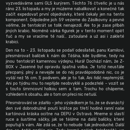
vyzvedáváme sami GLS kurýrem. Těchto 76 čtveřic je u nás
ráno 23. listopadu a my je můžeme nabalíkovat a konečně tak
začít expedovat první objednávky, které čekaly jen na tento
komponent. Odpoledne jich 59 vezeme do Zásilkovny a pevně
věříme, že tentokrát se tolik nenajezdí. Ale to je zase příběh
jiných krabic. Nicméně várka figurek je v tento moment opět
fuč a my se vracíme té naší… zatoulané a už asi i zakleté
krabici.
Den na to - 23. listopadu se podaří odesílateli, panu Kamilovi,
přesměrovat balíček k nám do Těšína, kde bydlíme, tedy na
jinou tentokrát kamennou výdejnu. Hurá! Dochází nám, že Z-
BOX v Jasenné byl opravdu špatná volba. Je totiž neustále
přecpaný, plný a nevejde se do něj pravděpodobně nic, co je
vyšší než 16 cm. S podivem, ale je to tak. Ani řidič nepřemýšlí.
Ani po týdnu mu to nepřijde neobvyklé a podezřelé – vozit se
s touto šmrncovní holkou sem a tam. Trochu ho chápeme,
vzhledem k obsahu, ale o tom on přeci nic netuší.
Přesměrování se zdařilo – jeho výsledkem je to, že se dvanáctý
den své dobrodružné pouti krátce po třetí hodině ranní naše
kartónová kráska ocitne na DEPU v Ostravě. Mneme si slastí
ruce a šustíme sáčky, jak se těšíme na další balíčky, které
poputují k vám. Ale zdá se, že to nebude tak jednoduché. Další