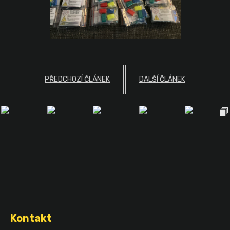
PŘEDCHOZÍ ČLÁNEK
DALŠÍ ČLÁNEK
Z
á
Kontakt
p