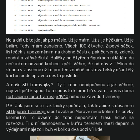
No a dál už to jde jak po másle. Už je mám. Už si je hýčkám. Už je
balím. Tedy mám zabaleno. Všech 100 čtveřic. Zipový sáček,
lísteček s upozorněním na drobné části a pak červená, zelená,
modrá a zářivě žlutá. Balíčky po čtyřech figurkách ukládám do
oné inkriminované krabice zpět. Věřím, že od nás z Těšína do
skladu v Jasenné už to pro ten značně cestovatelsky ošuntělý
kartón bude opravdu cesta poslední.
A naše 3D tramvajky? Ty si moc neodpočinou a jak věříme,
najezdí ještě spoustu a spoustu kilometrů s vámi, u vás doma
po hracím plánu Tramvaje 1910
nebo na Závodu tramvají.
P.S. Jak jsem si to tak laicky spočítala, tak krabice s obsahem
3D figurek tramvají
naputovala po Moravě něco kolem tisícovky
kilometrů. To ovšem do toho nepočítám trasu řidičů na
rozvozu. Ti s ní dennodenně v kufru terénem mezi depem a
výdejnami najezdili bůh ví kolik a dva bozi ví i kde.