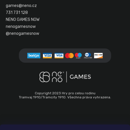
a
games
@
neno.cz
t
731 731 128
í
NENO GAMES NOW
nenogamesnow
@nenogamesnow
Copyright 2023 Hry pro celou rodinu
Tramvaj 1910/Tramcity 1910. Všechna práva vyhrazena.