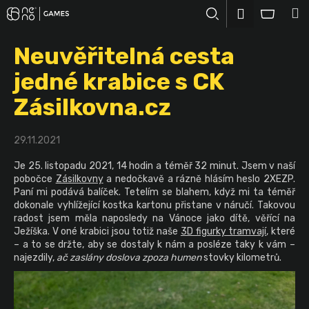
K
Přejít
M
Přihlášení
na
o
Hledat
Nákup
obsah
Zpět
Zpět
š
Neuvěřitelná cesta
košík
í
C
jedné krabice s CK
k
o
Zásilkovna.cz
p
o
29.11.2021
t
ř
Je 25. listopadu 2021, 14 hodin a téměř 32 minut. Jsem v naší
pobočce
Zásilkovny
a nedočkavě a rázně hlásím heslo 2XEZP.
e
Paní mi podává balíček. Tetelím se blahem, když mi ta téměř
b
dokonale vyhlížející kostka kartonu přistane v náručí. Takovou
u
radost jsem měla naposledy na Vánoce jako dítě, věřící na
Ježíška. V oné krabici jsou totiž naše
3D figurky tramvají
, které
j
– a to se držte, aby se dostaly k nám a posléze taky k vám –
e
najezdily,
ač zaslány doslova zpoza humen
stovky kilometrů.
t
e
n