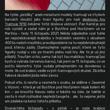
Na tyhle „pinčlíky“ aneb miniaturní modely tramvají ve čtyřech
barvách sloužící jako hrací figurky pro naši
deskovou hru
Tramvaj 1910
čekáme totiž doslova věčnost. Pan Kamil je pro
nás vyrobil a zaslal nám je z Bystřice pod Hostýnem už na
Martina – tedy 11. listopadu 2021. Někdy odpoledne vzal tuhle
asi nejočekávanější krabičku v hráčském vesmíru s obsahem
400 ks našich mazlíčků pravděpodobně na tu nejdobrodružnější
pouť, kterou zažily. (Samozřejmě vyjma poutí, které se tyto
figurky vydají u vás po hracím plánu naší hry. Ale to je už jiný
příběh). Troufám si říci, sama tak být tou maličkou tramvají (asi
bych si vybrala červenou barvu), tak jsem se 11. listopadu, co se
počtu kilometrů týče vydala přinejmenším na dovolenou u
moře. Ve své krabici, vedle svých tramvajových družek. Zkrátka
taková zkušební jízda nebo závoz.
Pokud víte, či nevíte a vezmete v úvahu, že sídlíme v Jasenné
u Vizovic – která je od Bystřice pod Hostýnem nějak kolem 45
km – asi kroutíte hlavou nebo si ťukáte na čelo, že takhle si
cestu k moři rozhodně nepředstavujete… ale, to nejsme ještě
ani zdaleka na konci tohoto příběhu.
Dvanáctého listopadu – v pátek – je naše krabice