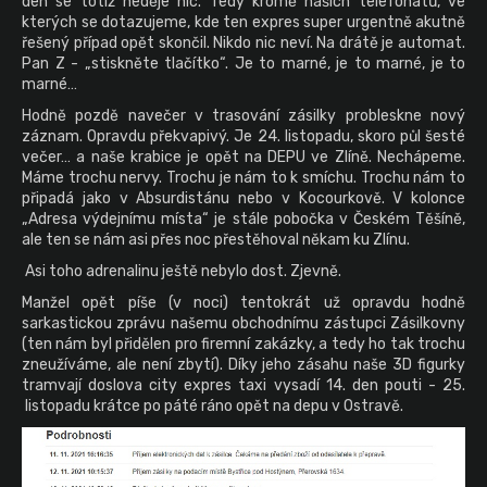
den se totiž neděje nic. Tedy kromě našich telefonátů, ve
kterých se dotazujeme, kde ten expres super urgentně akutně
řešený případ opět skončil. Nikdo nic neví. Na drátě je automat.
Pan Z - „stiskněte tlačítko“. Je to marné, je to marné, je to
marné…
Hodně pozdě navečer v trasování zásilky probleskne nový
záznam. Opravdu překvapivý. Je 24. listopadu, skoro půl šesté
večer… a naše krabice je opět na DEPU ve Zlíně. Nechápeme.
Máme trochu nervy. Trochu je nám to k smíchu. Trochu nám to
připadá jako v Absurdistánu nebo v Kocourkově. V kolonce
„Adresa výdejnímu místa“ je stále pobočka v Českém Těšíně,
ale ten se nám asi přes noc přestěhoval někam ku Zlínu.
Asi toho adrenalinu ještě nebylo dost. Zjevně.
Manžel opět píše (v noci) tentokrát už opravdu hodně
sarkastickou zprávu našemu obchodnímu zástupci Zásilkovny
(ten nám byl přidělen pro firemní zakázky, a tedy ho tak trochu
zneužíváme, ale není zbytí). Díky jeho zásahu naše 3D figurky
tramvají doslova city expres taxi vysadí 14. den pouti - 25.
listopadu krátce po páté ráno opět na depu v Ostravě.