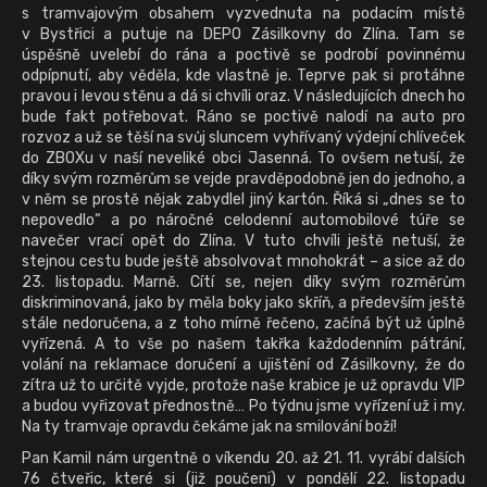
s tramvajovým obsahem vyzvednuta na podacím místě
v Bystřici a putuje na DEPO Zásilkovny do Zlína. Tam se
úspěšně uvelebí do rána a poctivě se podrobí povinnému
odpípnutí, aby věděla, kde vlastně je. Teprve pak si protáhne
pravou i levou stěnu a dá si chvíli oraz. V následujících dnech ho
bude fakt potřebovat. Ráno se poctivě nalodí na auto pro
rozvoz a už se těší na svůj sluncem vyhřívaný výdejní chlíveček
do ZBOXu v naší neveliké obci Jasenná. To ovšem netuší, že
díky svým rozměrům se vejde pravděpodobně jen do jednoho, a
v něm se prostě nějak zabydlel jiný kartón. Říká si „dnes se to
nepovedlo“ a po náročné celodenní automobilové túře se
navečer vrací opět do Zlína. V tuto chvíli ještě netuší, že
stejnou cestu bude ještě absolvovat mnohokrát – a sice až do
23. listopadu. Marně. Cítí se, nejen díky svým rozměrům
diskriminovaná, jako by měla boky jako skříň, a především ještě
stále nedoručena, a z toho mírně řečeno, začíná být už úplně
vyřízená. A to vše po našem takřka každodenním pátrání,
volání na reklamace doručení a ujištění od Zásilkovny, že do
zítra už to určitě vyjde, protože naše krabice je už opravdu VIP
a budou vyřizovat přednostně… Po týdnu jsme vyřízení už i my.
Na ty tramvaje opravdu čekáme jak na smilování boží!
Pan Kamil nám urgentně o víkendu 20. až 21. 11. vyrábí dalších
76 čtveřic, které si (již poučeni) v pondělí 22. listopadu