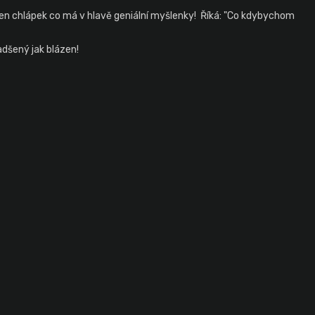
, ten chlápek co má v hlavě geniální myšlenky!
Říká: "Co kdybychom
nadšený jak blázen!