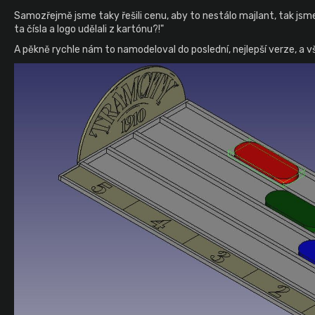
Samozřejmě jsme taky řešili cenu, aby to nestálo majlant, tak jsme 
ta čísla a logo udělali z kartónu?!"
A pěkně rychle nám to namodeloval do poslední, nejlepší verze, a vši