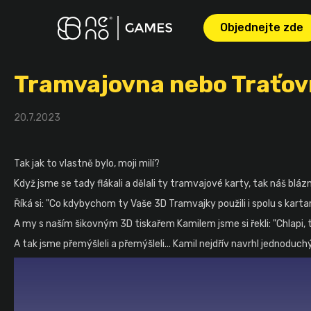
K
Přejít
na
o
Objednejte zde
obsah
Zpět
Zpět
š
do
do
í
Tramvajovna nebo Traťovna
obchodu
obchodu
k
20.7.2023
Tak jak to vlastně bylo, moji milí?
Když jsme se tady flákali a dělali ty tramvajové karty, tak náš blá
Říká si: "Co kdybychom ty Vaše 3D Tramvajky použili i spolu s kart
A my s naším šikovným 3D tiskařem Kamilem jsme si řekli: "Chlapi,
A tak jsme přemýšleli a přemýšleli... Kamil nejdřív navrhl jednoduch