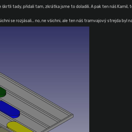
škrtli tady, přidali tam, zkrátka jsme to doladili. A pak ten náš Kamil
chni se rozjásali... no, ne všichni, ale ten náš tramvajový strejda byl 