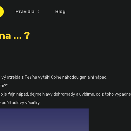
Pravidla
Blog
Co potřebujete najít?
 ... ?
HLEDAT
znivý strejda z Těšína vytáhl úplně náhodou geniální nápad.
ami?"
 to je fajn nápad, dejme hlavy dohromady a uvidíme, co z toho vypadne
ý počítadlový věcičky.