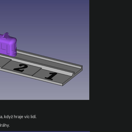
 když hraje víc lidí.
dráhy.