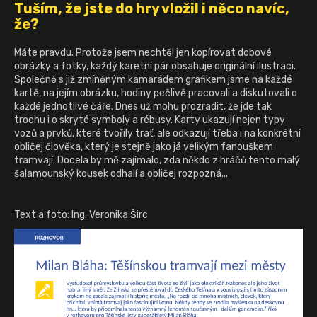
Tuším, že jste do hry vložil i něco navíc,
že?
Máte pravdu. Protože jsem nechtěl jen kopírovat dobové
obrázky a fotky, každý karetní pár obsahuje originální ilustraci.
Společně s již zmíněným kamarádem grafikem jsme na každé
kartě, na jejím obrázku, hodiny pečlivě pracovali a diskutovali o
každé jednotlivé čáře. Dnes už mohu prozradit, že jde tak
trochu i o skryté symboly a rébusy. Karty ukazují nejen typy
vozů a prvků, které tvořily trať, ale odkazují třeba i na konkrétní
obličej člověka, který je stejně jako já velikým fanouškem
tramvají. Docela by mě zajímalo, zda někdo z hráčů tento malý
šalamounský kousek odhalí a obličej rozpozná...
Text a foto: Ing. Veronika Širc