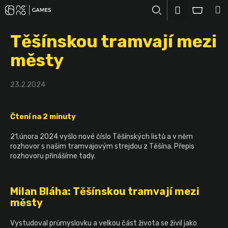
K
Přejít
M
Přihlášení
na
o
Hledat
Nákup
obsah
Zpět
Zpět
š
Těšínskou tramvají mezi
košík
í
C
městy
k
o
p
23.2.2024
o
t
Čtení na 2 minuty
ř
e
21.února 2024 vyšlo nové číslo Těšínských listů a v něm
b
rozhovor s našim tramvajovým strejdou z Těšína. Přepis
rozhovoru přinášíme tady.
u
j
e
Milan Bláha: Těšínskou tramvají mezi
t
městy
e
Vystudoval průmyslovku a velkou část života se živil jako
n