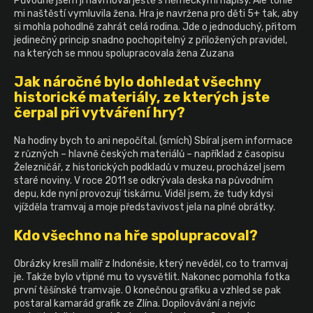
Původně jsem ji navrhoval ještě s německými nápisy. Ale tohle
mi naštěstí vymluvila žena. Hra je navržena pro děti 5+ tak, aby
si mohla pohodlně zahrát celá rodina. Jde o jednoduchý, přitom
jedinečný princip snadno pochopitelný z přiložených pravidel,
na kterých se mnou spolupracovala žena Zuzana
Jak náročné bylo dohledat všechny
historické materiály, ze kterých jste
čerpal při vytváření hry?
Na hodiny bych to ani nepočítal. (smích) Sbíral jsem informace
z různých – hlavně českých materiálů – například z časopisu
Železničář, z historických podkladů v muzeu, procházel jsem
staré noviny. V roce 2011 se odkrývala deska na původním
depu, kde nyní provozují tiskárnu. Viděl jsem, že tudy kdysi
vjížděla tramvaj a moje představivost jela na plné obrátky.
Kdo všechno na hře spolupracoval?
Obrázky kreslil malíř z Indonésie, který nevěděl, co to tramvaj
je. Takže bylo vtipné mu to vysvětlit. Nakonec pomohla fotka
první těšínské tramvaje. O konečnou grafiku a vzhled se pak
postaral kamarád grafik ze Zlína. Dopilovávání a nejvíc