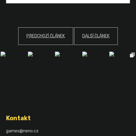
PŘEDCHOZÍ ČLÁNEK
DALŠÍ ČLÁNEK
Z
á
Kontakt
p
a
games
@
neno.cz