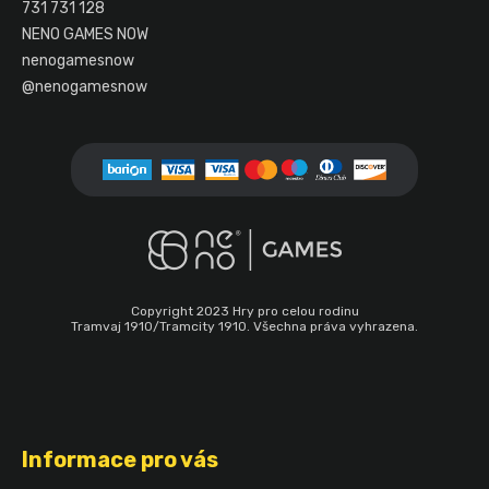
t
731 731 128
í
NENO GAMES NOW
nenogamesnow
@nenogamesnow
Copyright 2023 Hry pro celou rodinu
Tramvaj 1910/Tramcity 1910. Všechna práva vyhrazena.
Informace pro vás