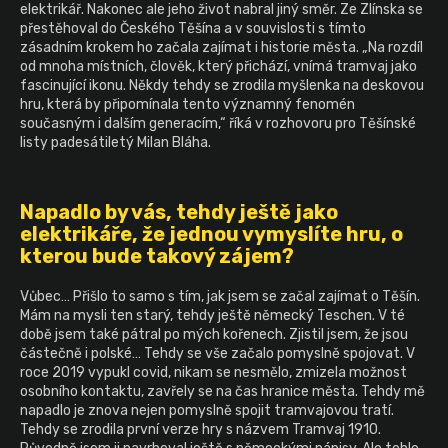
elektrikář. Nakonec ale jeho život nabral jiný směr. Ze Zlínska se
a
přestěhoval do Českého Těšína a v souvislosti s tímto
j
zásadním krokem ho začala zajímat i historie města. „Na rozdíl
od mnoha místních, člověk, který přichází, vnímá tramvaj jako
í
fascinující ikonu. Někdy tehdy se zrodila myšlenka na deskovou
t
hru, která by připomínala tento významný fenomén
současným i dalším generacím,“ říká v rozhovoru pro Těšínské
?
listy padesátiletý Milan Bláha.
Napadlo by vás, tehdy ještě jako
elektrikáře, že jednou vymyslíte hru, o
HLEDAT
kterou bude takový zájem?
Vůbec… Přišlo to samo s tím, jak jsem se začal zajímat o Těšín.
Mám na mysli ten starý, tehdy ještě německý Teschen. V té
době jsem také pátral po mých kořenech. Zjistil jsem, že jsou
částečně i polské… Tehdy se vše začalo pomyslně spojovat. V
roce 2019 vypukl covid, nikam se nesmělo, zmizela možnost
osobního kontaktu, zavřely se na čas hranice města. Tehdy mě
napadlo je znova nejen pomyslně spojit tramvajovou tratí.
Tehdy se zrodila první verze hry s názvem Tramvaj 1910.