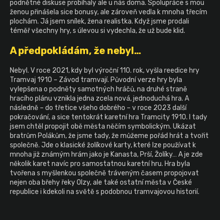
podnětné diskuse probíhaly ale u nás doma. Spolupráce s mou
ženou přinášela sice bonusy, ale zároveň vedla k mnoha třecím
plochám. Já jsem snílek, žena realistka. Když jsme prodali
téměř všechny hry, s úlevou si vydechla, že už bude klid.
A předpokládám, že nebyl…
Nebyl. V roce 2021, kdy byl výroční 110. rok, vyšla reedice hry
Tramvaj 1910 – Závod tramvají. Původní verze hry byla
vylepšena o podněty samotných hráčů, na druhé straně
hracího plánu vznikla jedna zcela nová, jednoduchá hra. A
následně – do třetice všeho dobrého – v roce 2023 další
pokračování, a sice tentokrát karetní hra Tramcity 1910. I tady
jsem chtěl propojit obě města něčím symbolickým. Ukázat
bratrům Polákům, že jsme tady, že můžeme pořád hrát a tvořit
společně. Jde o klasické žolíkové karty, které lze používat k
mnoha již známým hrám jako je Kanasta, Prší, Žolíky… A je zde
několik karet navíc pro samostatnou karetní hru. Hra byla
tvořena s myšlenkou společně tráveným časem propojovat
nejen oba břehy řeky Olzy, ale také ostatní města v České
republice i kdekoli na světě s podobnou tramvajovou historií.