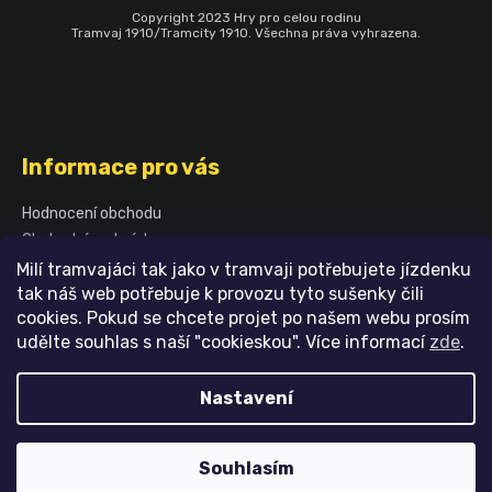
Copyright 2023 Hry pro celou rodinu
Tramvaj 1910/Tramcity 1910. Všechna práva vyhrazena.
Informace pro vás
Hodnocení obchodu
Obchodní podmínky
Podmínky ochrany osobních údajů
Milí tramvajáci tak jako v tramvaji potřebujete jízdenku
Blog
tak náš web potřebuje k provozu tyto sušenky čili
cookies. Pokud se chcete projet po našem webu prosím
Kontakty
udělte souhlas s naší "cookieskou". Více informací
zde
.
Vytvořil Shoptet
Nastavení
Souhlasím