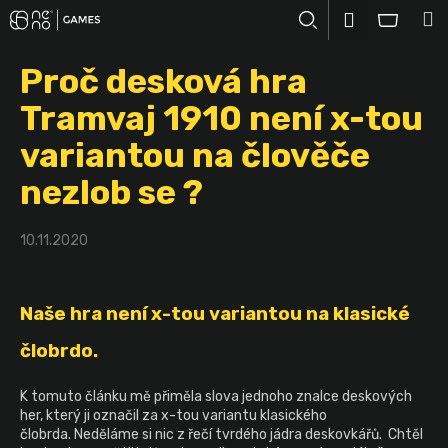
K
Přejít
M
Přihlášení
na
o
Hledat
Nákup
obsah
Zpět
Zpět
š
Proč desková hra
košík
í
C
Tramvaj 1910 není x-tou
k
o
variantou na člověče
p
nezlob se ?
o
t
ř
10.11.2020
e
b
Naše hra není x-tou variantou na klasické
u
j
člobrdo.
e
t
K tomuto článku mě přiměla slova jednoho znalce deskových
her, který ji označil za x-tou variantu klasického
e
člobrda.
Neděláme si nic z řečí tvrdého jádra deskovkářů. Chtěl
n