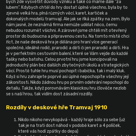
bych zde vysvětlit důvody vzniku a také co máme dále "za
a
lubem". Kdybych chtěl do hry dostat úplně všechno, byla by to
zjevně velká hra, plná různých věcí, karet, kartiček a
j
dokonalých modelů tramvají. Ale jak se říká zpátky na zem. Bylo
í
nám jasné, že neznámá firma nemůže udělat něco, čemu
t
nebudou rozumět všichni. A zároveň jsme chtěli mít otevřený
prostor do budoucna a připravenou cestu. Na tomto místě chci
?
říct, že naše desková hra je dělána pro hraní více generací
společně, ideálně rodič, prarodič a děti či jen prarodič a děti. Hra
je v perfektním cestovním balení, které se Vám vejde do každé
tašky nebo batohu. Celou prvotní hru jsme koncipovali na
jednoduchý plán bez dalších zbytečných úkolů a strategických
HLEDAT
věcí. Prostě tuhle hru musí pochopit i babička, tak i malý kluk.
Když si hru zahrajete poprvé asi úplně nepochopíte všechny její
zákonitosti. Nikdo žádnou hru po prvním odehrání nepochopí do
detailu. Takže, když porovnávám klasickou hru člověče nezlob
se s naší hrou, tak vidím dost zásadní rozdíly.
Rozdíly v deskové hře Tramvaj 1910
Nikdo nikoho nevykopává - každý hraje sólo za sebe (už
tak je na trati dost náhod v podobě karet a 4 políček,
které vás hodí zpátky do depa)