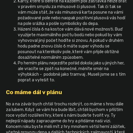
Karty, které si berete na každém poli zastávka nelze brát
v pravém smyslu za mínusové či plusové. Tak či tak se
vám může stát, že vás mínusová karta posune na vámi
požadované pole nebo naopak pozitivní plusová vás hodí
na pole srážka a pošle symbolicky do depa.
Házení čísla 6 na kostce vám dává nové možnosti. Buď
využijete maximálního počtu bodů nebo pokud by vám
vyhovoval jiný počet hodíte si znovu. A pokud v druhém
hodu padne znovu číslo 6 máte super výhodu se
posunout na kterékoliv pole, které vám přijde obtížně
dosažitelné normálním způsobem.
Po herním plánu nejezdíte pořád dokola jako u jiných her,
ale vracíte se zpět na konečné, měníte směr na
výhybkách - podobně jako tramvaj . Museli jsme se s tím
poprat a vyřešit to.
Co máme dál v plánu
No a na závěr bych chtěl trochu rozkrýt, co máme s hrou dále
za lubem. Když se vám hra bude líbit, chtěli bychom v příštím
roce vydat rozšíření hry, které s námi budete tvořit vy. Ty
nejlepší nápady zapracujeme do hry a přidáme naši vizi.
Koncem roku byste měli mít z hry mnohem větší herní zážitek,
včetně provozu depa a dalších technických zajímavostí, které