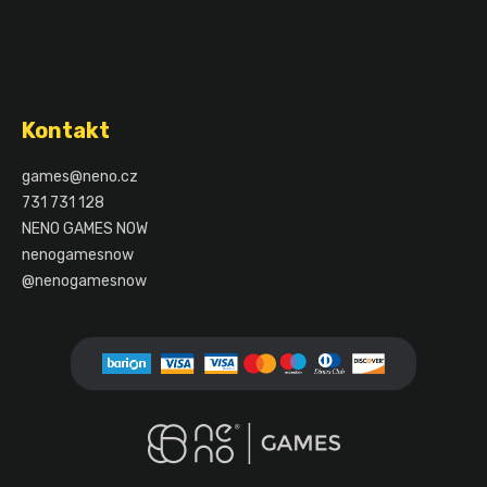
Z
á
Kontakt
p
a
games
@
neno.cz
t
731 731 128
í
NENO GAMES NOW
nenogamesnow
@nenogamesnow