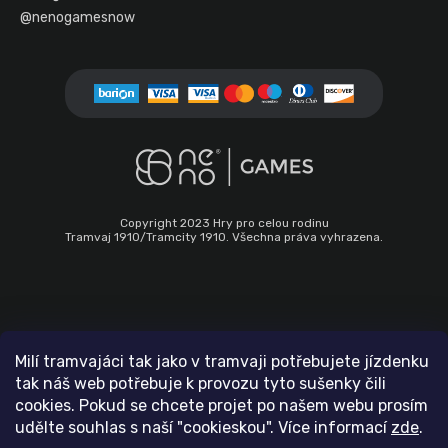
@nenogamesnow
a
j
í
t
?
Copyright 2023 Hry pro celou rodinu
HLEDAT
Tramvaj 1910/Tramcity 1910. Všechna práva vyhrazena.
Informace pro vás
Milí tramvajáci tak jako v tramvaji potřebujete jízdenku
tak náš web potřebuje k provozu tyto sušenky čili
Hodnocení obchodu
cookies. Pokud se chcete projet po našem webu prosím
Obchodní podmínky
udělte souhlas s naší "cookieskou". Více informací
zde
.