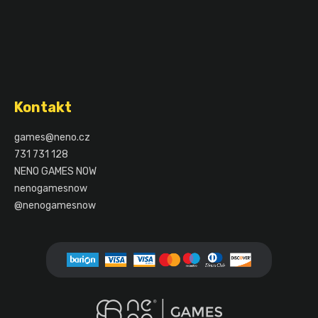
Z
á
Kontakt
p
a
games
@
neno.cz
t
731 731 128
í
NENO GAMES NOW
nenogamesnow
@nenogamesnow