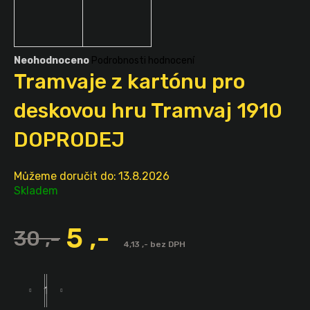
a
j
í
Průměrné
Neohodnoceno
Podrobnosti hodnocení
t
hodnocení
Tramvaje z kartónu pro
?
produktu
je
deskovou hru Tramvaj 1910
0,0
z
DOPRODEJ
5
hvězdiček.
HLEDAT
Můžeme doručit do:
13.8.2026
Skladem
5 ,-
Měrná
30 ,-
cena:
4,13 ,- bez DPH