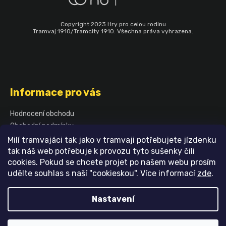
Copyright 2023 Hry pro celou rodinu
Tramvaj 1910/Tramcity 1910. Všechna práva vyhrazena.
Informace pro vás
Hodnocení obchodu
Obchodní podmínky
Podmínky ochrany osobních údajů
Milí tramvajáci tak jako v tramvaji potřebujete jízdenku
Blog
tak náš web potřebuje k provozu tyto sušenky čili
cookies. Pokud se chcete projet po našem webu prosím
Kontakty
udělte souhlas s naší "cookieskou". Více informací
zde
.
Vytvořil Shoptet
Nastavení