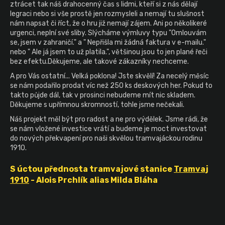
ztrácet tak náš drahocenný čas s lidmi, kteří si z nás dělají
a
legraci nebo si vše prostě jen rozmysleli a nemají tu slušnost
j
nám napsat či říct, že o hru již nemají zájem. Ani po několikeré
urgenci, neplní své sliby. Slýcháme výmluvy typu "Omlouvám
í
se, jsem v zahraničí." a " Nepřišla mi žádná faktura v e-mailu."
t
nebo " Ale já jsem to už platila.", většinou jsou to jen plané řeči
bez efektu.Děkujeme, ale takové zákazníky nechceme.
?
A pro Vás ostatní... Velká poklona! Jste skvělí! Za necelý měsíc
se nám podařilo prodat víc než 250 ks deskových her. Pokud to
takto půjde dál, tak v prosinci nebudeme mít nic skladem.
Děkujeme s upřímnou skromností, tohle jsme nečekali.
HLEDAT
Náš projekt měl být pro radost a ne pro výdělek. Jsme rádi, že
se nám vložené investice vrátí a budeme je moct investovat
do nových překvapení pro naši skvělou tramvajáckou rodinu
1910.
S úctou přednosta tramvajové stanice
Tramvaj
1910
- Alois Prchlík alias Milda Bláha