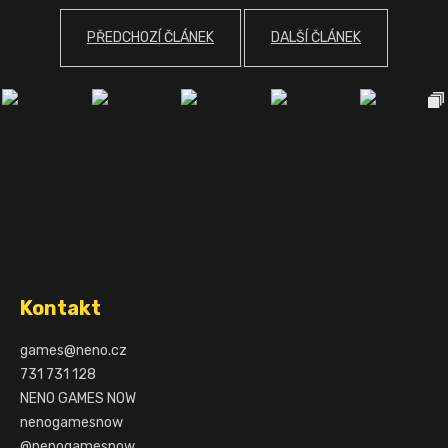
PŘEDCHOZÍ ČLÁNEK
DALŠÍ ČLÁNEK
Z
á
Kontakt
p
a
games
@
neno.cz
t
731 731 128
í
NENO GAMES NOW
nenogamesnow
@nenogamesnow