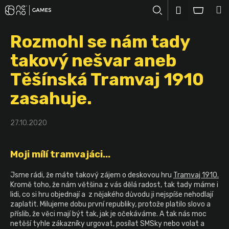
K
Přejít
M
Přihlášení
na
o
Hledat
Nákup
obsah
Zpět
Zpět
š
Rozmohl se nám tady
košík
í
C
takový nešvar aneb
k
o
Těšínská Tramvaj 1910
p
zasahuje.
o
t
ř
27.10.2020
e
b
Moji mílí tramvajáci...
u
j
Jsme rádi, že máte takový zájem o deskovou hru
Tramvaj 1910.
Kromě toho, že nám většina z vás dělá radost, tak tady máme i
e
lidi, co si hru objednají a z nějakého důvodu ji nejspíše nehodlají
t
zaplatit.
Milujeme dobu první republiky, protože platilo slovo a
e
příslib, že věci mají být tak, jak je očekáváme. A tak nás moc
netěší tyhle zákazníky urgovat, posílat SMSky nebo volat a
n