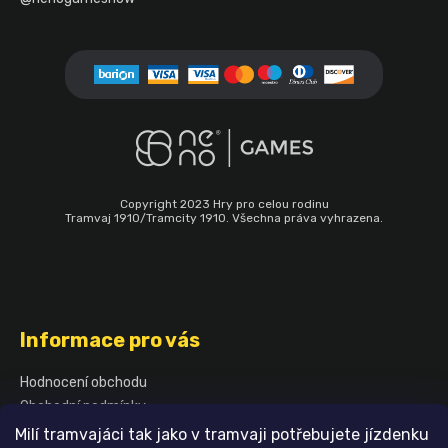
Copyright 2023 Hry pro celou rodinu
Tramvaj 1910/Tramcity 1910. Všechna práva vyhrazena.
Informace pro vás
Hodnocení obchodu
Obchodní podmínky
Podmínky ochrany osobních údajů
Milí tramvajáci tak jako v tramvaji potřebujete jízdenku